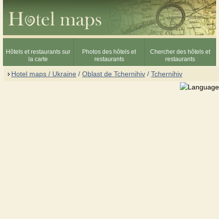
Hôtels et restaurants sur
Photos des hôtels et
Chercher des hôtels et
la carte
restaurants
restaurants
Hotel maps / Ukraine
/
Oblast de Tchernihiv
/
Tchernihiv