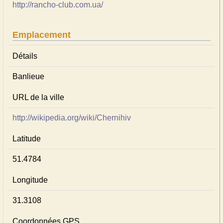
http://rancho-club.com.ua/
Emplacement
Détails
Banlieue
URL de la ville
http://wikipedia.org/wiki/Chernihiv
Latitude
51.4784
Longitude
31.3108
Coordonnées GPS