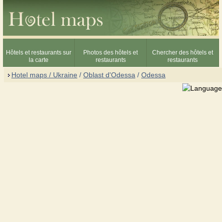
Hôtels et restaurants sur
Photos des hôtels et
Chercher des hôtels et
la carte
restaurants
restaurants
Hotel maps / Ukraine
/
Oblast d'Odessa
/
Odessa