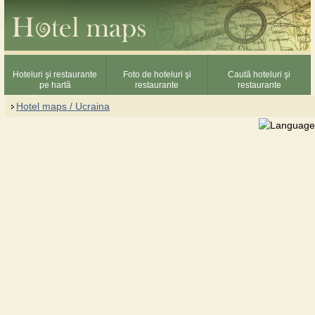
Hoteluri şi restaurante
Foto de hoteluri şi
Caută hoteluri şi
pe hartă
restaurante
restaurante
Hotel maps / Ucraina