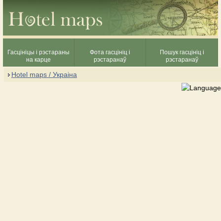
Гасцініцы і рэстараны
Фота гасцініц і
Пошук гасцініц і
на карце
рэстаранаў
рэстаранаў
Hotel maps / Украіна