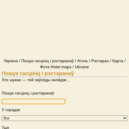
Украіна / Пошук гасцініц і рэстаранаў / Атэль / Рэстаран / Карта /
Фота Hotel maps / Ukraine
Пошук гасцініц і рэстаранаў
Хто шукае — той заўсёды знойдзе…
Пошук гасцініц і рэстаранаў
У горадзе
Тып