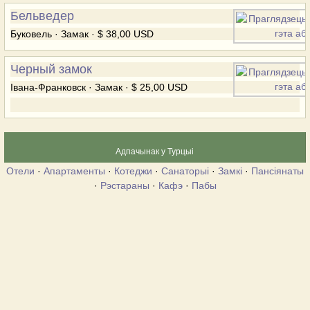
Бельведер
Буковель · Замак · $ 38,00 USD
Черный замок
Івана-Франковск · Замак · $ 25,00 USD
Адпачынак у Турцыі
Отели
·
Апартаменты
·
Котеджи
·
Санаторыі
·
Замкі
·
Пансіянаты
·
Рэстараны
·
Кафэ
·
Пабы