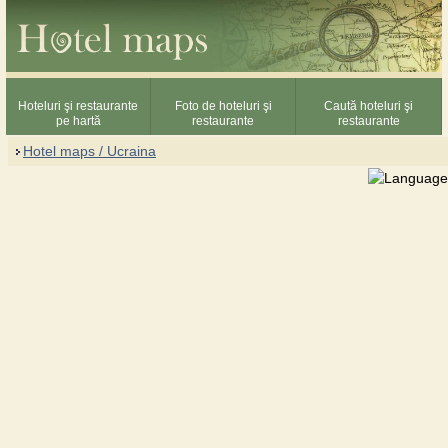
Hoteluri şi restaurante
Foto de hoteluri şi
Caută hoteluri şi
pe hartă
restaurante
restaurante
Hotel maps / Ucraina