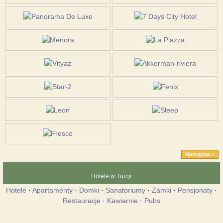
Następne >
Hotele w Turcji
Hotele
·
Apartamenty
·
Domki
·
Sanatoriumy
·
Zamki
·
Pensjonaty
·
Restauracje
·
Kawiarnie
·
Pubs