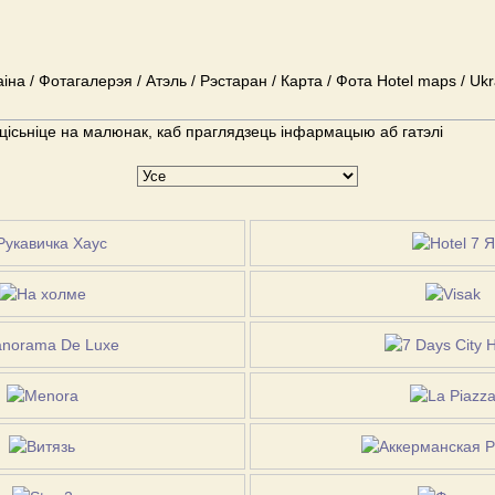
аіна / Фотагалерэя / Атэль / Рэстаран / Карта / Фота Hotel maps / Ukr
цісьніце на малюнак, каб праглядзець інфармацыю аб гатэлі