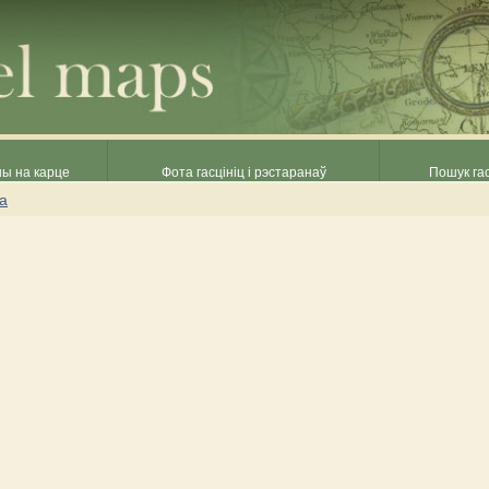
ны на карце
Фота гасцініц і рэстаранаў
Пошук гас
на