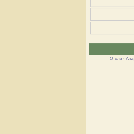
Отели
·
Апа