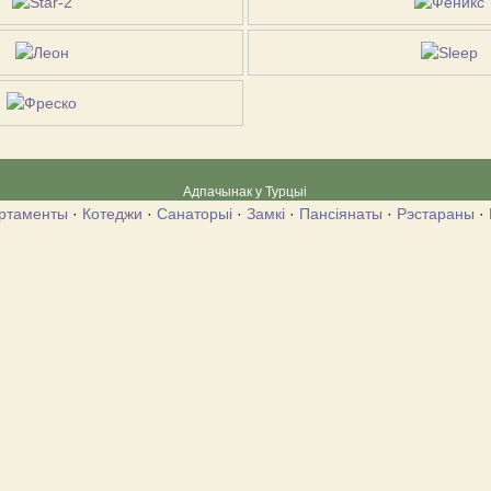
Адпачынак у Турцыі
ртаменты
·
Котеджи
·
Санаторыі
·
Замкі
·
Пансіянаты
·
Рэстараны
·