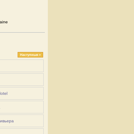
aine
Наступныя >