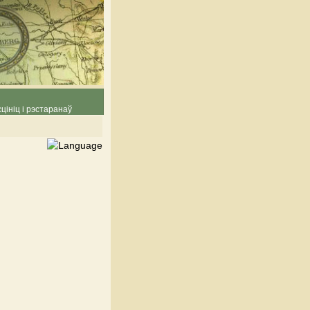
цініц і рэстаранаў