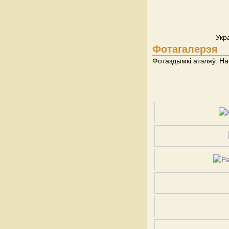
Укр
Фотагалерэя
Фотаздымкі атэляў. На