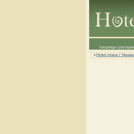
Гасцініцы і рэстара
Hotel maps / Украі