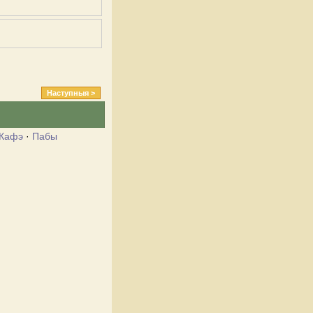
Наступныя >
Кафэ
·
Пабы