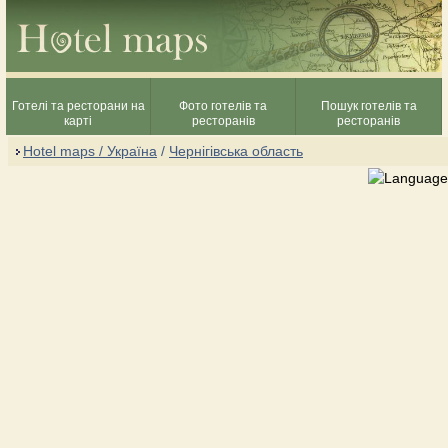
Готелі та ресторани на
Фото готелів та
Пошук готелів та
карті
ресторанів
ресторанів
Hotel maps / Україна
/
Чернігівська область