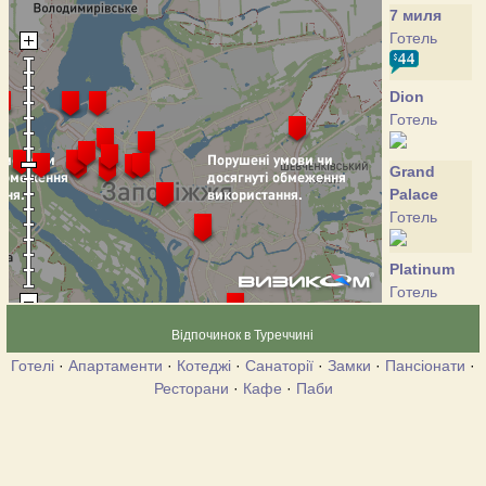
7 миля
Готель
Dion
Готель
Grand
Palace
Готель
Platinum
Готель
Відпочинок в Туреччині
Sheraton
Готелі
·
Апартаменти
·
Котеджі
·
Санаторії
·
Замки
·
Пансіонати
·
Zaporozhye
Ресторани
·
Кафе
·
Паби
Готель
Yes
Готель