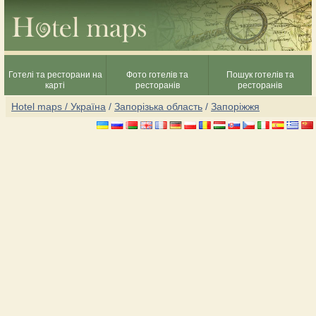
Готелі та ресторани на
Фото готелів та
Пошук готелів та
карті
ресторанів
ресторанів
Hotel maps / Україна
/
Запорізька область
/
Запоріжжя