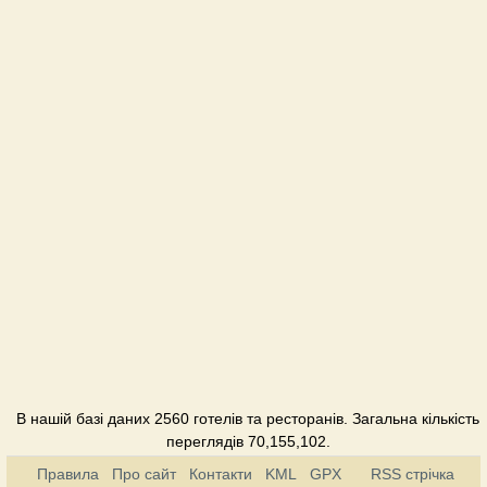
Інтурист
Готель
Алеро
Готель
Білий
Рояль
Готель
Джаз
Готель
Дніпро
Готель
В нашій базі даних 2560 готелів та ресторанів. Загальна кількість
Клер Хауз
переглядів 70,155,102.
Готель
Правила
Про сайт
Контакти
KML
GPX
RSS стрічка