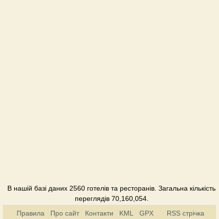
Ковалик
Готель
Козацька
застава
Готель
Турист
Готель
Успіх
Пансіонат
В нашій базі даних 2560 готелів та ресторанів. Загальна кількість
переглядів 70,160,054.
Правила
Про сайт
Контакти
KML
GPX
RSS стрічка