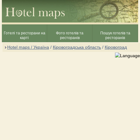
Готелі та ресторани на
Фото готелів та
Пошук готелів та
карті
ресторанів
ресторанів
Hotel maps / Україна
/
Кіровоградcька область
/
Кіровоград