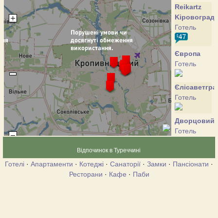
Reikartz
Kіровоград
Готель
Європа
Готель
Єлісаветгра
Готель
Дворцовий
Готель
Відпочинок в Туреччині
Джонні
Готелі
·
Апартаменти
·
Котеджі
·
Санаторії
·
Замки
·
Пансіонати
·
Вокер
Ресторани
·
Кафе
·
Паби
Готель
Каталонія
Готель