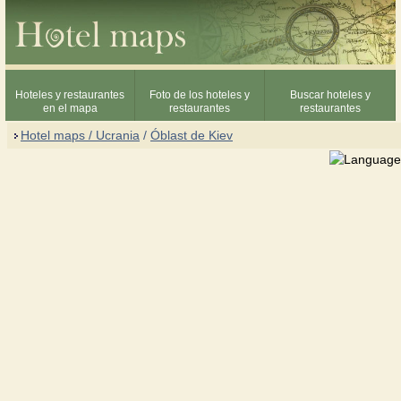
Hoteles y restaurantes
Foto de los hoteles y
Buscar hoteles y
en el mapa
restaurantes
restaurantes
Hotel maps / Ucrania
/
Óblast de Kiev