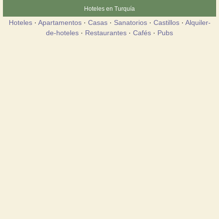
Hoteles en Turquía
Hoteles
·
Apartamentos
·
Casas
·
Sanatorios
·
Castillos
·
Alquiler-
de-hoteles
·
Restaurantes
·
Cafés
·
Pubs