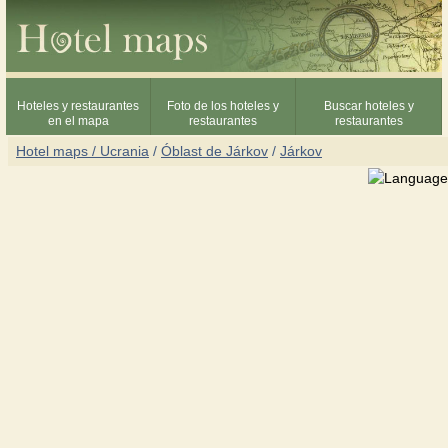
Hoteles y restaurantes
Foto de los hoteles y
Buscar hoteles y
en el mapa
restaurantes
restaurantes
Hotel maps / Ucrania
/
Óblast de Járkov
/
Járkov