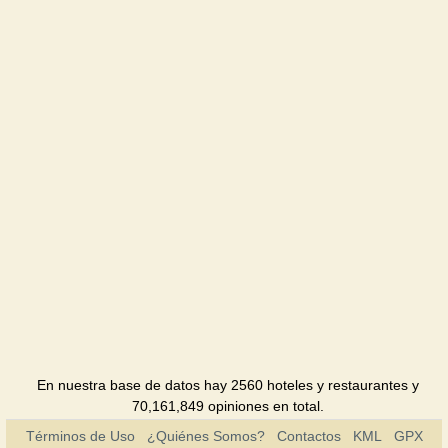
Davidoff
Restaurante
Elion
Café
Familia
Restaurante
Fashion
Restaurante
Holiday
Restaurante
Hotel Viva
Hotel
En nuestra base de datos hay 2560 hoteles y restaurantes y
70,161,849 opiniones en total.
Jazzter
Términos de Uso
¿Quiénes Somos?
Contactos
KML
GPX
Club