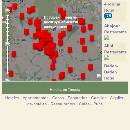
4 rooms
Hotel
Abajour
Restaurante
Alibi
Restaurante
Baden-
Baden
Hotel
Hoteles en Turquía
Bier Gasse
Hoteles
·
Apartamentos
·
Casas
·
Sanatorios
·
Castillos
·
Alquiler-
Restaurante
de-hoteles
·
Restaurantes
·
Cafés
·
Pubs
Cosmopolit
Hotel