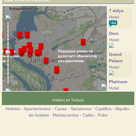
Mapa interactivo Zaporizhia
7 milya
Hotel
Dion
Hotel
Grand
Palace
Hotel
Platinum
Hotel
Hoteles en Turquía
Sheraton
Hoteles
·
Apartamentos
·
Casas
·
Sanatorios
·
Castillos
·
Alquiler-
Zaporozhye
de-hoteles
·
Restaurantes
·
Cafés
·
Pubs
Hotel
Yes