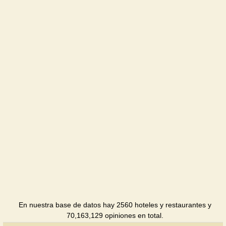
Hotel
Intourist
Hotel
Alero
Hotel
White
Royal
Hotel
Jazz
Hotel
Dnepr
Hotel
En nuestra base de datos hay 2560 hoteles y restaurantes y
Clear
70,163,129 opiniones en total.
House