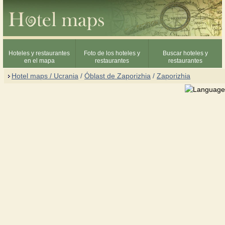
Hoteles y restaurantes
Foto de los hoteles y
Buscar hoteles y
en el mapa
restaurantes
restaurantes
Hotel maps / Ucrania
/
Óblast de Zaporizhia
/
Zaporizhia