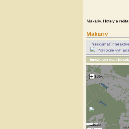
Makariv. Hotely a rešt
Makariv
Preskúmať interaktívn
Pokročilé vyhľadá
Interaktívna mapa Makari