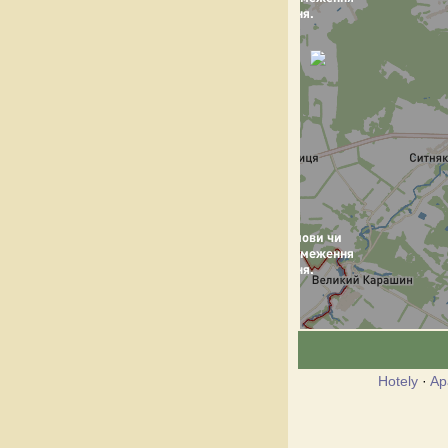
Hotely
·
Ap