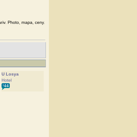
riv. Photo, mapa, ceny.
U Losya
Hotel