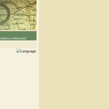
otelov a reštaurácií