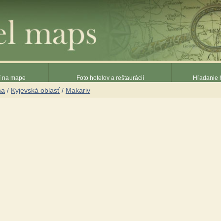
ií na mape
Foto hotelov a reštaurácií
Hľadanie h
na
/
Kyjevská oblasť
/
Makariv