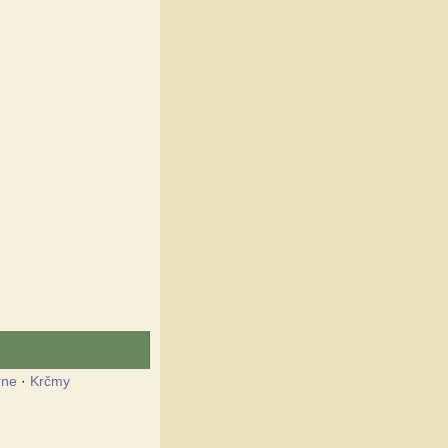
rne
·
Krčmy