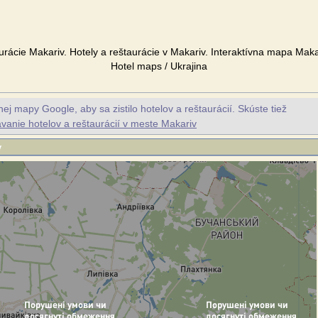
aurácie Makariv. Hotely a reštaurácie v Makariv. Interaktívna mapa Maka
Hotel maps / Ukrajina
ej mapy Google, aby sa zistilo hotelov a reštaurácií. Skúste tiež
vanie hotelov a reštaurácií v meste Makariv
v