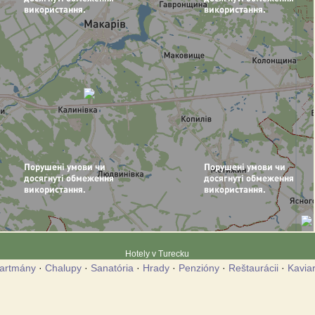
Hotely v Turecku
artmány
·
Chalupy
·
Sanatória
·
Hrady
·
Penzióny
·
Reštaurácii
·
Kavia