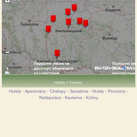
Hotely v Turecku
Hotely
·
Apartmány
·
Chalupy
·
Sanatória
·
Hrady
·
Penzióny
·
Reštaurácii
·
Kaviarne
·
Krčmy