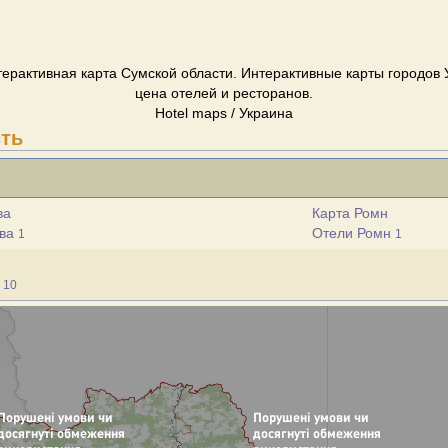
терактивная карта Сумской области. Интерактивные карты городов У
цена отелей и ресторанов.
Hotel maps / Украина
сть
ва
Карта Ромн
ова
Отели Ромн
1
1
м
10