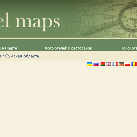
 на карте
Фото отелей и ресторанов
Поиск от
а
/
Сумская область