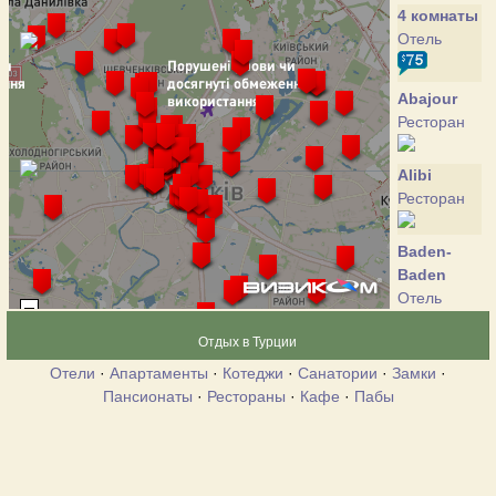
4 комнаты
Отель
Abajour
Ресторан
Alibi
Ресторан
Baden-
Baden
Отель
Отдых в Турции
Bier Gasse
Отели
·
Апартаменты
·
Котеджи
·
Санатории
·
Замки
·
Ресторан
Пансионаты
·
Рестораны
·
Кафе
·
Пабы
Cosmopolit
Отель