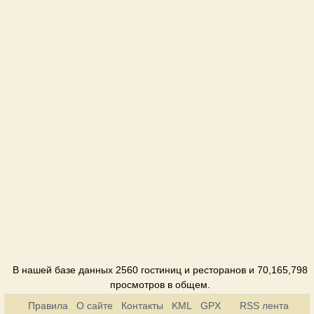
Davidoff
Ресторан
Elion
Кафе
Familia
Ресторан
Fashion
Ресторан
Holiday
Ресторан
Hotel Viva
Отель
В нашей базе данных 2560 гостиниц и ресторанов и 70,165,798
просмотров в общем.
Jazzter
Правила
О сайте
Контакты
KML
GPX
RSS лента
Клуб