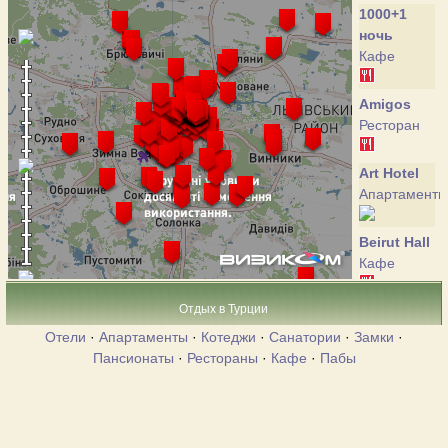
1000+1
ночь
Кафе
Amigos
Ресторан
Art Hotel
Апартаменты
Beirut Hall
Кафе
Отдых в Турции
Cazanova
Ресторан
Отели
·
Апартаменты
·
Котеджи
·
Санатории
·
Замки
·
Пансионаты
·
Рестораны
·
Кафе
·
Пабы
Central
Square
Hostel
Апартаменты