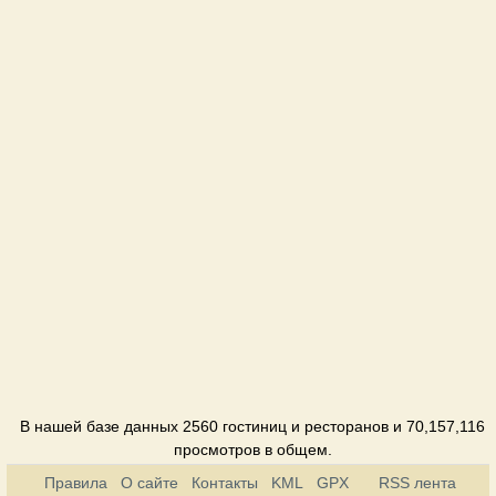
Citadel Inn
Отель
Crazy
Town
Ресторан
Fashion
club
Клуб
Gallery
Клуб
Georgehous
Отель
В нашей базе данных 2560 гостиниц и ресторанов и 70,157,116
просмотров в общем.
Home
Правила
О сайте
Контакты
KML
GPX
RSS лента