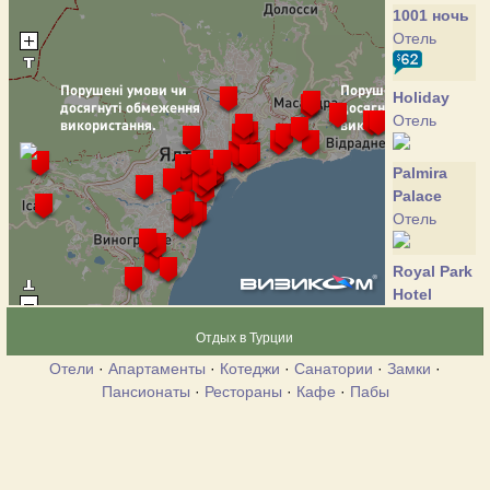
1001 ночь
Отель
Holiday
Отель
Palmira
Palace
Отель
Royal Park
Hotel
Отель
Отдых в Турции
Отели
·
Апартаменты
·
Котеджи
·
Санатории
·
Замки
·
Villa Sofia
Пансионаты
·
Рестораны
·
Кафе
·
Пабы
Отель
Европа
Отель