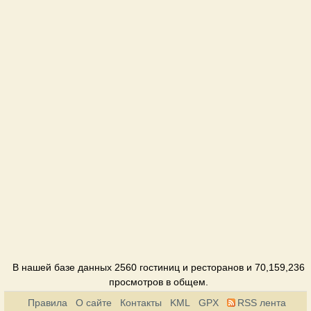
Август
Пансионат
Аквамарин
Пансионат
Амазонка
Отель
Анна
Отель
Бристоль
Отель
Дом
В нашей базе данных 2560 гостиниц и ресторанов и 70,159,236
аспиранта
просмотров в общем.
Пансионат
Правила
О сайте
Контакты
KML
GPX
RSS лента