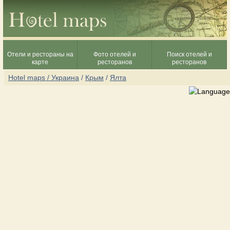
Отели и рестораны на
Фото отелей и
Поиск отелей и
карте
ресторанов
ресторанов
Hotel maps / Украина
/
Крым
/
Ялта