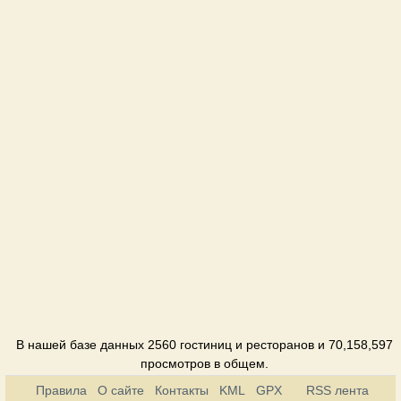
Барселона
Отель
Бастион
Отель
Бриз
Пансионат
Веселая
Скорпена
Отель
Глициния
Пансионат
Воробьинно
В нашей базе данных 2560 гостиниц и ресторанов и 70,158,597
гнездо
просмотров в общем.
Отель
Правила
О сайте
Контакты
KML
GPX
RSS лента