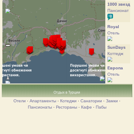
1000 звезд
Пансионат
Royal
Отель
SunDays
Коттедж
Европа
Отель
Аркадия
Отдых в Турции
Отель
Отели
·
Апартаменты
·
Котеджи
·
Санатории
·
Замки
·
Пансионаты
·
Рестораны
·
Кафе
·
Пабы
Алый
парус
Пансионат