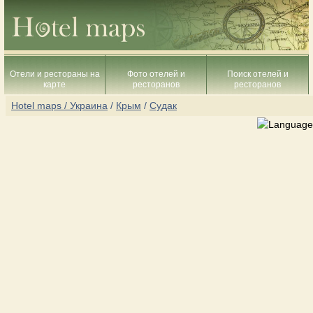
Отели и рестораны на
Фото отелей и
Поиск отелей и
карте
ресторанов
ресторанов
Hotel maps / Украина
/
Крым
/
Судак