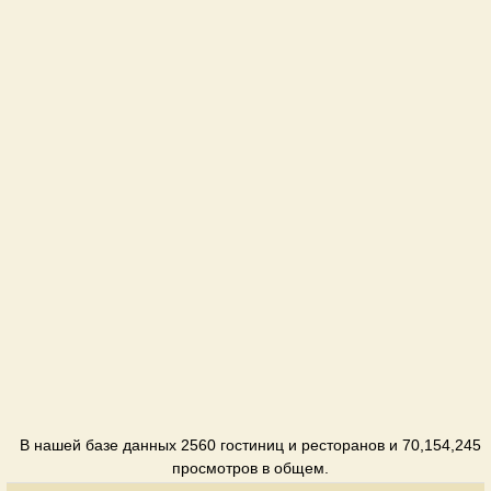
Villa
Indigo
Отель
Аврора
Отель
Адмирал
Отель
Адриа
Коттедж
Айя
Пансионат
Аквамарин
В нашей базе данных 2560 гостиниц и ресторанов и 70,154,245
Отель
просмотров в общем.