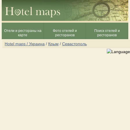
Отели и рестораны на
Фото отелей и
Поиск отелей и
карте
ресторанов
ресторанов
Hotel maps / Украина
/
Крым
/
Севастополь