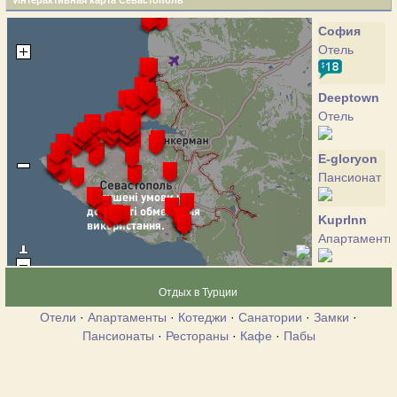
Интерактивная карта Севастополь
София
Отель
Deeptown
Отель
E-gloryon
Пансионат
KuprInn
Апартаменты
LaVanda
Отдых в Турции
Пансионат
Отели
·
Апартаменты
·
Котеджи
·
Санатории
·
Замки
·
Пансионаты
·
Рестораны
·
Кафе
·
Пабы
Summer
time
Отель