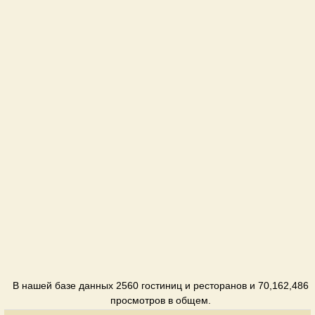
Отель
Ковалик
Отель
Козацкая
застава
Отель
Турист
Отель
Успех
Пансионат
В нашей базе данных 2560 гостиниц и ресторанов и 70,162,486
просмотров в общем.