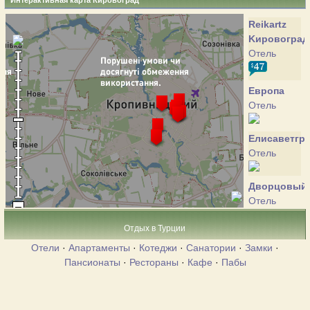
Интерактивная карта Кировоград
Reikartz
Kировоград
Отель
Европа
Отель
Елисаветгр
Отель
Дворцовый
Отель
Отдых в Турции
Джонни
Отели
·
Апартаменты
·
Котеджи
·
Санатории
·
Замки
·
Вокер
Пансионаты
·
Рестораны
·
Кафе
·
Пабы
Отель
Каталония