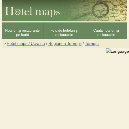
Hoteluri şi restaurante
Foto de hoteluri şi
Caută hoteluri şi
pe hartă
restaurante
restaurante
Hotel maps / Ucraina
/
Regiunea Ternopil
/
Ternopil