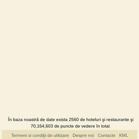
Hotel
Zlagoda
Hotel
Koza
Restaurant
Monaco
Hotel
Retro Car
Hotel
Ruta
Hotel
În baza noastră de date exista 2560 de hoteluri şi restaurante şi
70,164,603 de puncte de vedere în total.
Stary mlyn
Restaurant
Termeni si condiţii de utilizare
Despre noi
Contacte
KML