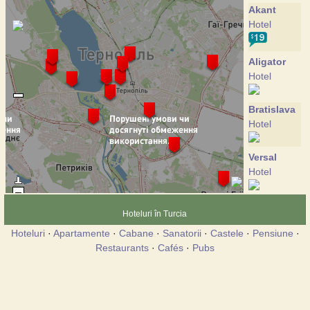
Akant
Hotel
Aligator
Hotel
Bratislava
Hotel
Versal
Hotel
Galychyna
Hoteluri în Turcia
Hotel
Hoteluri
·
Apartamente
·
Cabane
·
Sanatorii
·
Castele
·
Pensiune
·
Restaurants
·
Cafés
·
Pubs
Globus
Hotel
Dykanka