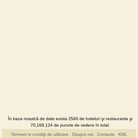
Hotel
U dyadi
Vani
Vilă
Urochysche
Pensiunea
În baza noastră de date exista 2560 de hoteluri şi restaurante şi
70,168,124 de puncte de vedere în total.
Termeni si condiţii de utilizare
Despre noi
Contacte
KML