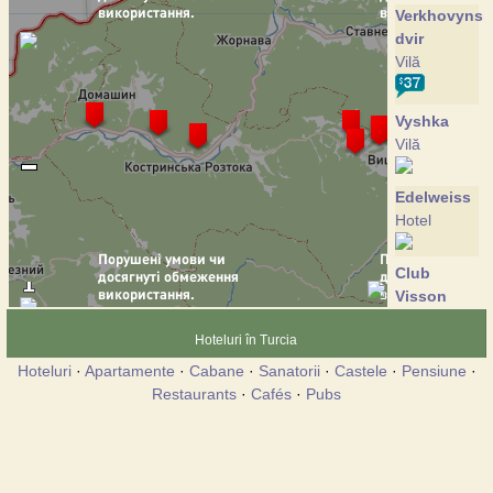
Verkhovynsk
dvir
Vilă
Vyshka
Vilă
Edelweiss
Hotel
Club
Visson
Hotel
Hoteluri în Turcia
Hoteluri
·
Apartamente
·
Cabane
·
Sanatorii
·
Castele
·
Pensiune
·
Crocus
Restaurants
·
Cafés
·
Pubs
Vilă
Perlyna
Krasii