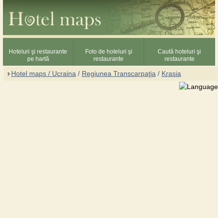
Hoteluri şi restaurante
Foto de hoteluri şi
Caută hoteluri şi
pe hartă
restaurante
restaurante
Hotel maps / Ucraina
/
Regiunea Transcarpaţia
/
Krasia