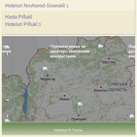
Hoteluri Novhorod-Siverskîi
1
Harta Prîlukî
Hoteluri Prîlukî
3
Hoteluri în Turcia