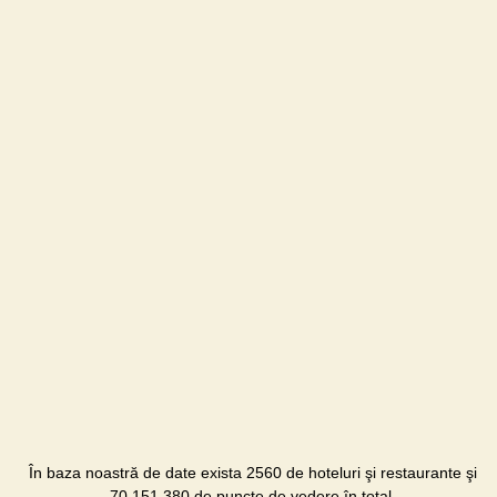
În baza noastră de date exista 2560 de hoteluri şi restaurante şi
70,151,380 de puncte de vedere în total.