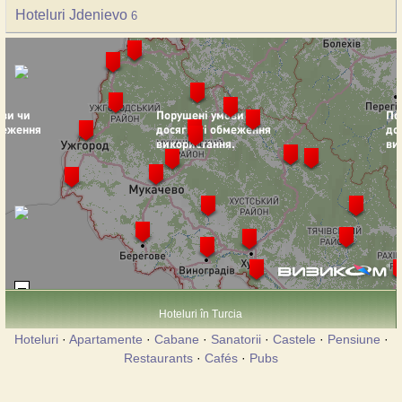
Hoteluri Jdenievo
6
Hoteluri în Turcia
Hoteluri
·
Apartamente
·
Cabane
·
Sanatorii
·
Castele
·
Pensiune
·
Restaurants
·
Cafés
·
Pubs