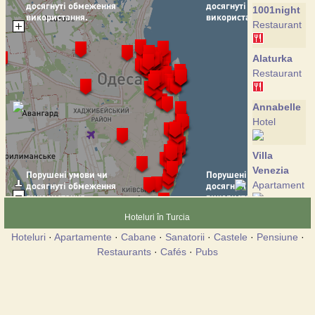
1001night
Restaurant
Alaturka
Restaurant
Annabelle
Hotel
Villa
Venezia
Apartament
Hoteluri în Turcia
Villa
Neapol
Hoteluri
·
Apartamente
·
Cabane
·
Sanatorii
·
Castele
·
Pensiune
·
Apartament
Restaurants
·
Cafés
·
Pubs
Corvin
Restaurant