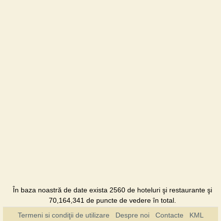
DRK-
Residense
Hotel
Frapolli
Hotel
Grand
Marine
Hotel
Grand
Pettine
Hotel
Jazzy
Buzzy
În baza noastră de date exista 2560 de hoteluri şi restaurante şi
Restaurant
70,164,341 de puncte de vedere în total.
Termeni si condiţii de utilizare
Despre noi
Contacte
KML