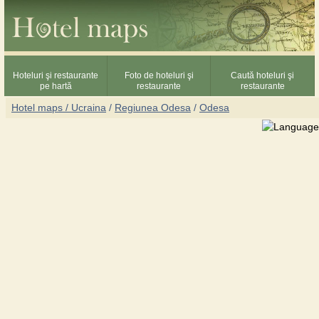
Hoteluri şi restaurante
Foto de hoteluri şi
Caută hoteluri şi
pe hartă
restaurante
restaurante
Hotel maps / Ucraina
/
Regiunea Odesa
/
Odesa