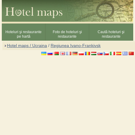
Hoteluri şi restaurante
Foto de hoteluri şi
Caută hoteluri şi
pe hartă
restaurante
restaurante
Hotel maps / Ucraina
/
Regiunea Ivano-Frankivsk