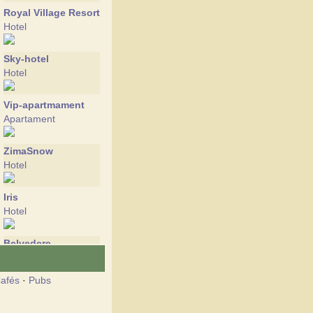
Royal Village Resort
Hotel
Sky-hotel
Hotel
Vip-apartmament
Apartament
ZimaSnow
Hotel
Iris
Hotel
Belvedere
Castelul
afés
·
Pubs
Bukovel
Hotel