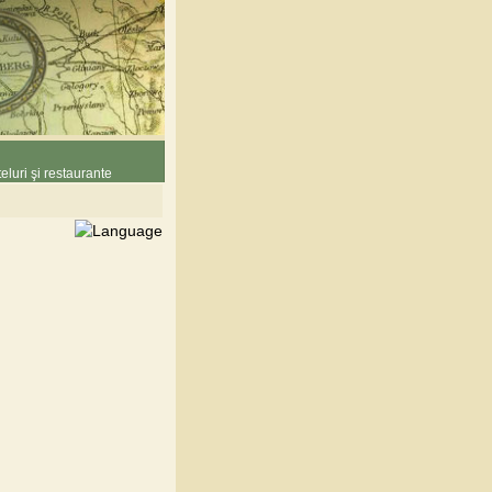
eluri şi restaurante