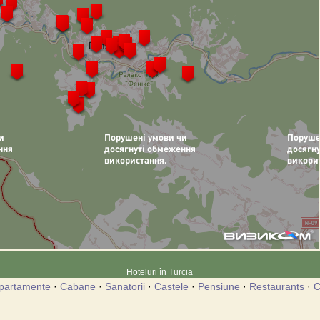
Hoteluri în Turcia
partamente
·
Cabane
·
Sanatorii
·
Castele
·
Pensiune
·
Restaurants
·
C