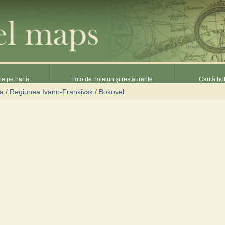
nte pe hartă
Foto de hoteluri şi restaurante
Caută hot
na
/
Regiunea Ivano-Frankivsk
/
Bokovel