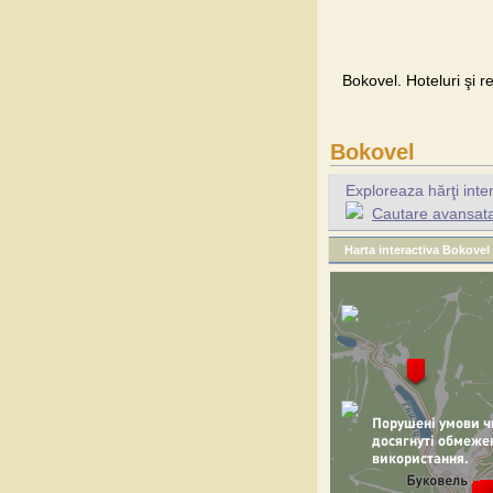
Bokovel. Hoteluri şi r
Bokovel
Exploreaza hărţi inte
Cautare avansata 
Harta interactiva Bokovel