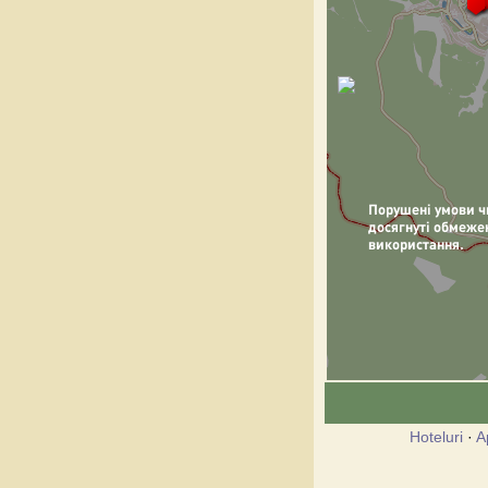
Hoteluri
·
A