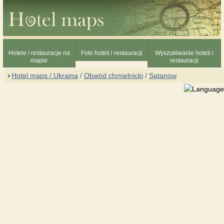
Hotele i restauracje na
Foto hoteli i restauracji
Wyszukiwanie hoteli i
mapie
restauracji
Hotel maps / Ukraina
/
Obwód chmielnicki
/
Satanow