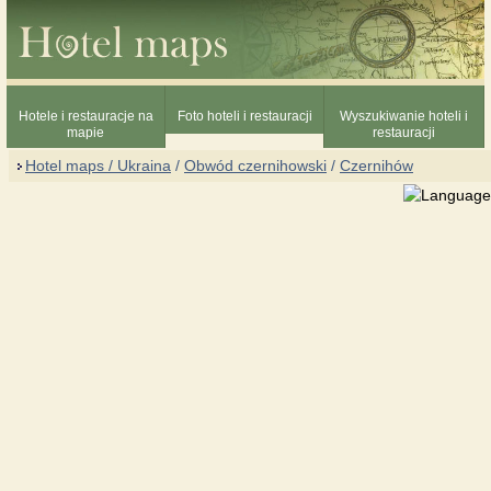
Hotele i restauracje na
Foto hoteli i restauracji
Wyszukiwanie hoteli i
mapie
restauracji
Hotel maps / Ukraina
/
Obwód czernihowski
/
Czernihów