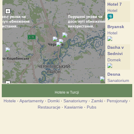
Hotel 7
Hotel
Bryansk
Hotel
Dacha v
Sednivi
Domek
Desna
Sanatorium
Hotele w Turcji
Zolotoy
Hotele
·
Apartamenty
·
Domki
·
Sanatoriumy
·
Zamki
·
Pensjonaty
·
bereg
Restauracje
·
Kawiarnie
·
Pubs
Hotel
Park -
hotel