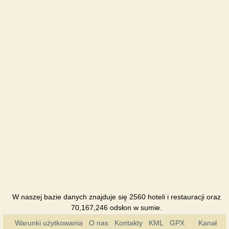
Chernigov
Hotel
Pridesnyans
Hotel
Profspilkova
Hotel
Rancho-
club
Pensjonat
Ukraina
Hotel
W naszej bazie danych znajduje się 2560 hoteli i restauracji oraz
70,167,246 odsłon w sumie.
Warunki użytkowania
O nas
Kontakty
KML
GPX
Kanał