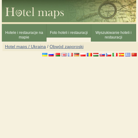
Hotele i restauracje na
Foto hoteli i restauracji
Wyszukiwanie hoteli i
mapie
restauracji
Hotel maps / Ukraina
/
Obwód zaporoski