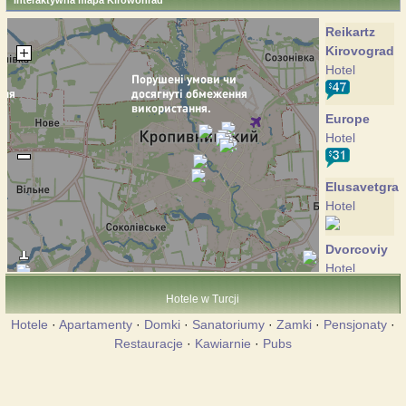
Interaktywna mapa Kirowohrad
Reikartz
Kirovograd
Hotel
Europe
Hotel
Elusavetgra
Hotel
Dvorcoviy
Hotel
Hotele w Turcji
Johnny
Hotele
·
Apartamenty
·
Domki
·
Sanatoriumy
·
Zamki
·
Pensjonaty
·
Walker
Restauracje
·
Kawiarnie
·
Pubs
Hotel
Catalunya