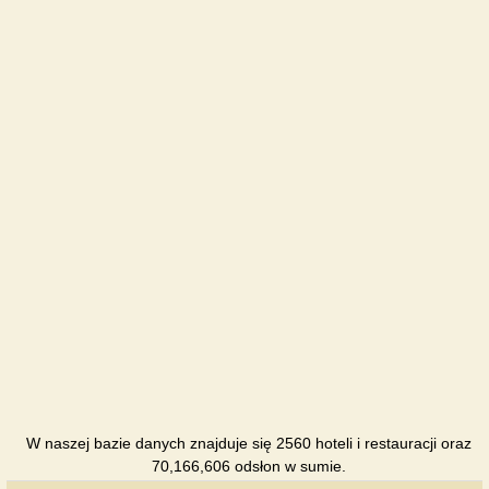
Hotel
Kovalik
Hotel
Kozachka
Hotel
Turist
Hotel
Uspekch
Pensjonat
W naszej bazie danych znajduje się 2560 hoteli i restauracji oraz
70,166,606 odsłon w sumie.