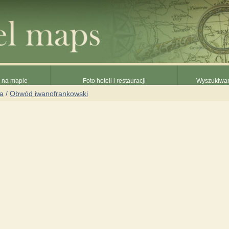
e na mapie
Foto hoteli i restauracji
Wyszukiwani
na
/
Obwód iwanofrankowski