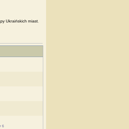
y Ukraińskich miast.
y
6