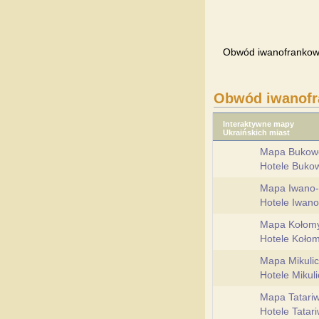
Obwód iwanofrankows
Obwód iwanofr
Interaktywne mapy
Ukraińskich miast
Mapa Bukow
Hotele Buko
Mapa Iwano-
Hotele Iwan
Mapa Kołomy
Hotele Kołom
Mapa Mikuli
Hotele Mikul
Mapa Tatari
Hotele Tatar