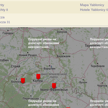
hty
Mapa Yablonicy
chty
Hotele Yablonicy
8
6
cza
mcza
31