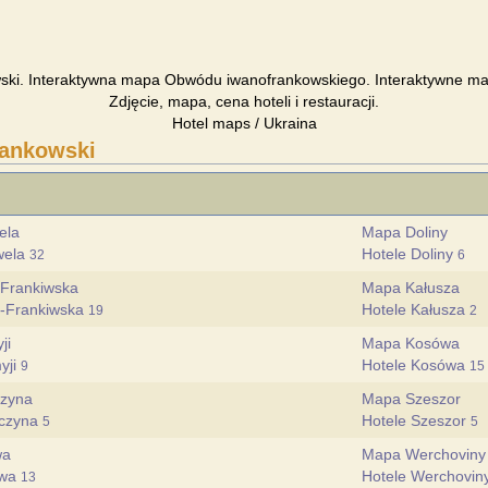
ki. Interaktywna mapa Obwódu iwanofrankowskiego. Interaktywne map
Zdjęcie, mapa, cena hoteli i restauracji.
Hotel maps / Ukraina
ankowski
ela
Mapa Doliny
wela
Hotele Doliny
32
6
Frankiwska
Mapa Kałusza
o-Frankiwska
Hotele Kałusza
19
2
ji
Mapa Kosówa
yji
Hotele Kosówa
9
15
czyna
Mapa Szeszor
iczyna
Hotele Szeszor
5
5
wa
Mapa Werchoviny
iwa
Hotele Werchovin
13