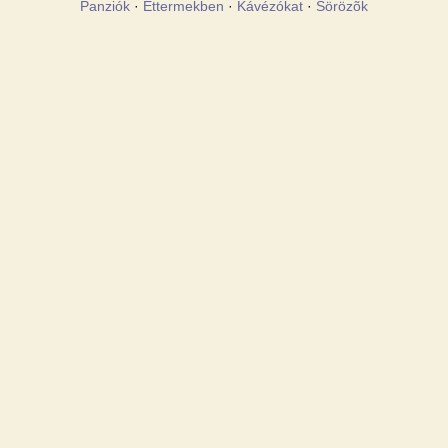
Panziók
·
Éttermekben
·
Kávézókat
·
Sörözõk