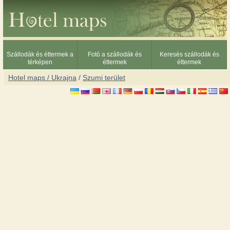
Szállodák és éttermek a
Fotó a szállodák és
Keresés szállodák és
térképen
éttermek
éttermek
Hotel maps / Ukrajna
/
Szumi terület