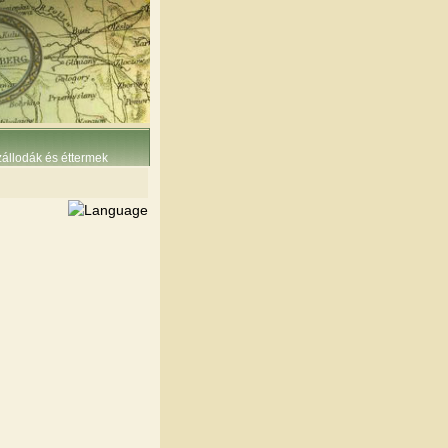
állodák és éttermek