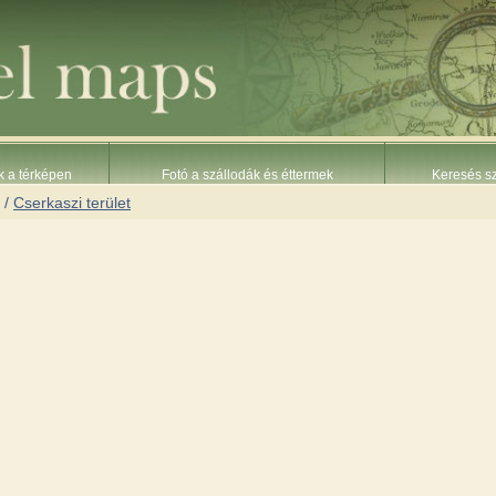
k a térképen
Fotó a szállodák és éttermek
Keresés sz
/
Cserkaszi terület