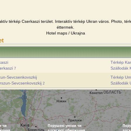
raktív térkép Cserkaszi terület. Interaktív térkép Ukran város. Photo, tér
éttermek.
Hotel maps / Ukrajna
et
kaszi
Térkép Ka
erkaszi
Szállodák
7
zun-Sevcsenkovszkij
Térkép U
orszun-Sevcsenkovszkij
Szállodák
2