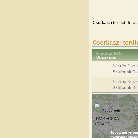
Cserkaszi terület. Inte
Cserkaszi terül
Interaktív térkép
Ukran város
Térkép Cser
Szállodák Cs
Térkép Kors
Szállodák K