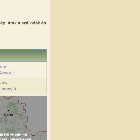
kép, árak a szállodák és
nev
 Kanev
2
many
 Umany
8