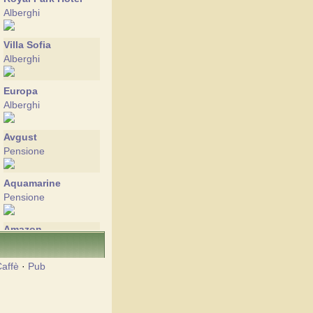
Alberghi
Villa Sofia
Alberghi
Europa
Alberghi
Avgust
Pensione
Aquamarine
Pensione
Amazon
Alberghi
affè
·
Pub
Аnna
Alberghi