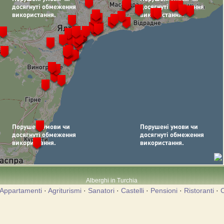
Alberghi in Turchia
Appartamenti
·
Agriturismi
·
Sanatori
·
Castelli
·
Pensioni
·
Ristoranti
·
C