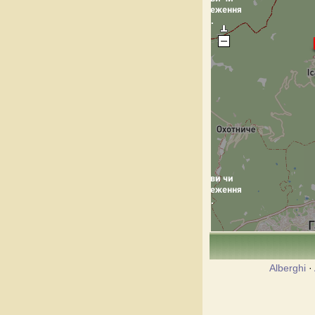
Alberghi
·