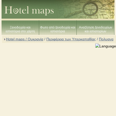
Ξενοδοχεία και
Φωτο από ξενοδοχεία και
Αναζήτηση ξενοδοχείων
εστιατόρια στο χάρτη
εστιατόρια
και εστιατορίων
Hotel maps / Ουκρανία
/
Περιφέρεια των Υπερκαπαθίας
/
Πολυανα