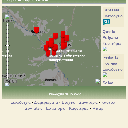
Διαδραστικό χάρτη Πολυανα
Fantasia
Ξενοδοχείο
Quelle
Polyana
Σανατόριο
Reikartz
Поляна
Ξενοδοχείο
Solva
Πανσιό
Ξενοδοχεία σε Τουρκία
Ξενοδοχεία
·
Διαμερίσματα
·
Εξοχικά
·
Σανατόρια
·
Κάστρα
·
Discovery
Συντάξεις
·
Εστιατόρια
·
Καφετέριες
·
Μπαρ
Αγροικία
Edelweiss