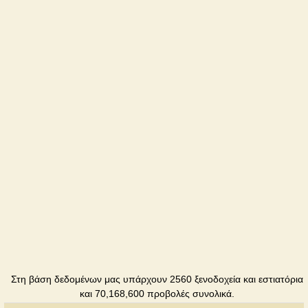
Ξενοδοχείο
Катерина
Ξενοδοχείο
Continent
Ξενοδοχείο
Paradise
Πανσιό
Polyana
kvasova
Ξενοδοχείο
Sila lubvi
Ξενοδοχείο
Στη βάση δεδομένων μας υπάρχουν 2560 ξενοδοχεία και εστιατόρια
Slavutych
και 70,168,600 προβολές συνολικά.
Zakarpattya