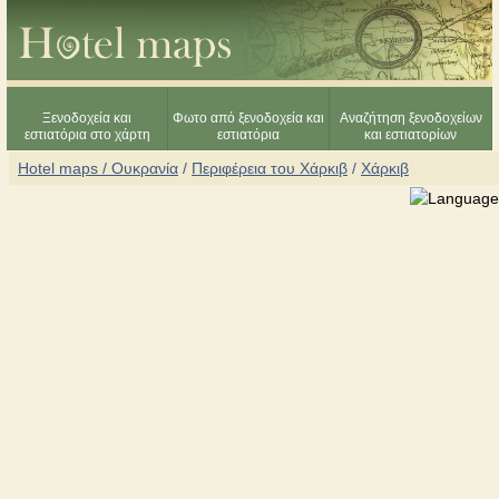
Ξενοδοχεία και
Φωτο από ξενοδοχεία και
Αναζήτηση ξενοδοχείων
εστιατόρια στο χάρτη
εστιατόρια
και εστιατορίων
Hotel maps / Ουκρανία
/
Περιφέρεια του Χάρκιβ
/
Χάρκιβ