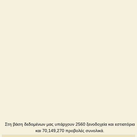
Davidoff
Εστιατόριο
Elion
Καφέ
Familia
Εστιατόριο
Fashion
Εστιατόριο
Holiday
Εστιατόριο
Hotel Viva
Ξενοδοχείο
Στη βάση δεδομένων μας υπάρχουν 2560 ξενοδοχεία και εστιατόρια
και 70,149,270 προβολές συνολικά.
Jazzter