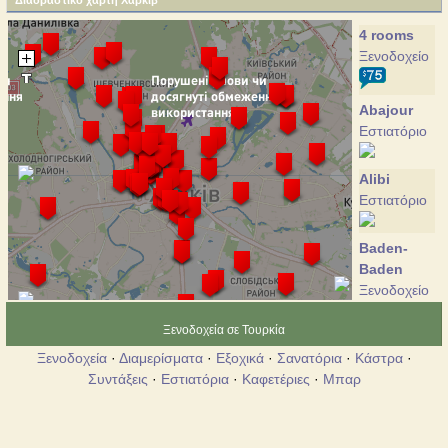
Διαδραστικό χάρτη Χάρκιβ
4 rooms
Ξενοδοχείο
Abajour
Εστιατόριο
Alibi
Εστιατόριο
Baden-
Baden
Ξενοδοχείο
Ξενοδοχεία σε Τουρκία
Bier Gasse
Ξενοδοχεία
·
Διαμερίσματα
·
Εξοχικά
·
Σανατόρια
·
Κάστρα
·
Εστιατόριο
Συντάξεις
·
Εστιατόρια
·
Καφετέριες
·
Μπαρ
Cosmopolit
Ξενοδοχείο