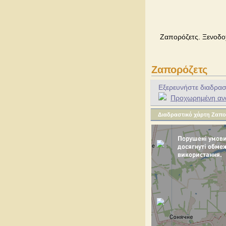
Ζαπορόζετς. Ξενοδοχ
Ζαπορόζετς
Εξερευνήστε διαδραστ
Προχωρημένη αναζ
Διαδραστικό χάρτη Ζαπο