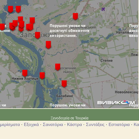
Ξενοδοχεία σε Τουρκία
αμερίσματα
·
Εξοχικά
·
Σανατόρια
·
Κάστρα
·
Συντάξεις
·
Εστιατόρια
·
Κα