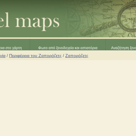
ρια στο χάρτη
Φωτο από ξενοδοχεία και εστιατόρια
Αναζήτηση ξενο
νία
/
Περιφέρεια του Ζαπορόζετς
/
Ζαπορόζετς