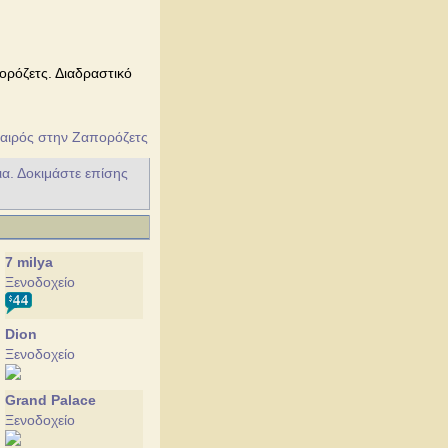
ορόζετς. Διαδραστικό
αιρός στην Ζαπορόζετς
ια. Δοκιμάστε επίσης
7 milya
Ξενοδοχείο
Dion
Ξενοδοχείο
Grand Palace
Ξενοδοχείο