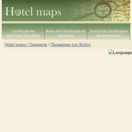
Ξενοδοχεία και
Φωτο από ξενοδοχεία και
Αναζήτηση ξενοδοχείων
εστιατόρια στο χάρτη
εστιατόρια
και εστιατορίων
Hotel maps / Ουκρανία
/
Περιφέρεια του Βολύν