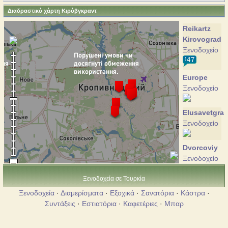
Διαδραστικό χάρτη Κιρόβγκραντ
Reikartz
Kirovograd
Ξενοδοχείο
Europe
Ξενοδοχείο
Elusavetgra
Ξενοδοχείο
Dvorcoviy
Ξενοδοχείο
Ξενοδοχεία σε Τουρκία
Johnny
Ξενοδοχεία
·
Διαμερίσματα
·
Εξοχικά
·
Σανατόρια
·
Κάστρα
·
Walker
Συντάξεις
·
Εστιατόρια
·
Καφετέριες
·
Μπαρ
Ξενοδοχείο