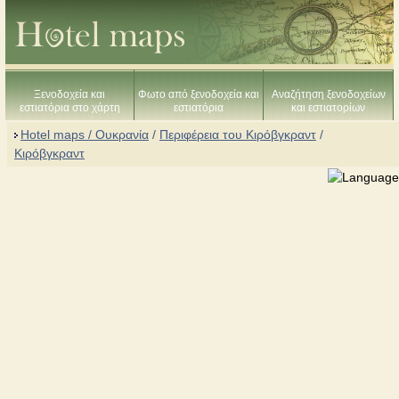
Ξενοδοχεία και
Φωτο από ξενοδοχεία και
Αναζήτηση ξενοδοχείων
εστιατόρια στο χάρτη
εστιατόρια
και εστιατορίων
Hotel maps / Ουκρανία
/
Περιφέρεια του Κιρόβγκραντ
/
Κιρόβγκραντ