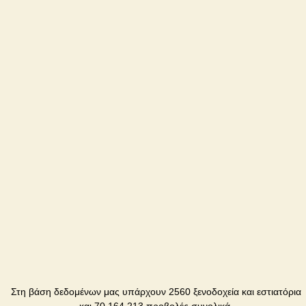
Catalunya
Ξενοδοχείο
Kovalik
Ξενοδοχείο
Kozachka
Ξενοδοχείο
Turist
Ξενοδοχείο
Uspekch
Πανσιό
Στη βάση δεδομένων μας υπάρχουν 2560 ξενοδοχεία και εστιατόρια