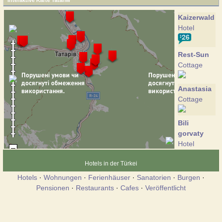
Interaktive Karte Tatariw
Kaizerwald
Hotel
Rest-Sun
Cottage
Anastasia
Cottage
Bili
gorvaty
Hotel
Hotels in der Türkei
Villa Nova
Hotels
·
Wohnungen
·
Ferienhäuser
·
Sanatorien
·
Burgen
·
Cottage
Pensionen
·
Restaurants
·
Cafes
·
Veröffentlicht
Korenyuki
Hotel