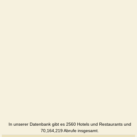
Koruna
Hotel
Lavanda
Hotel
Olga
Hotel
Pigy
Hotel
Under the
hamster
Hotel
Patsyorka
In unserer Datenbank gibt es 2560 Hotels und Restaurants und
Hotel
70,164,219 Abrufe insgesamt.