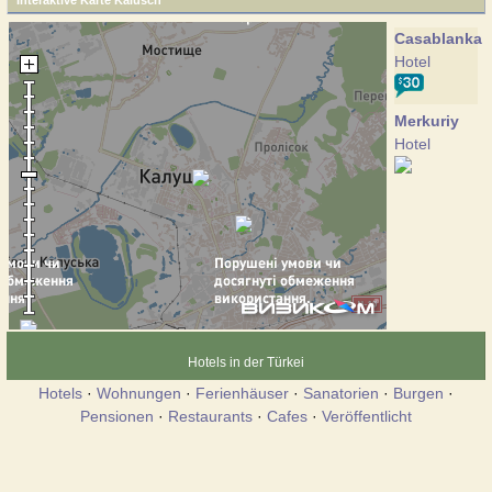
Interaktive Karte Kalusch
Casablanka
Hotel
Merkuriy
Hotel
Hotels in der Türkei
Hotels
·
Wohnungen
·
Ferienhäuser
·
Sanatorien
·
Burgen
·
Pensionen
·
Restaurants
·
Cafes
·
Veröffentlicht