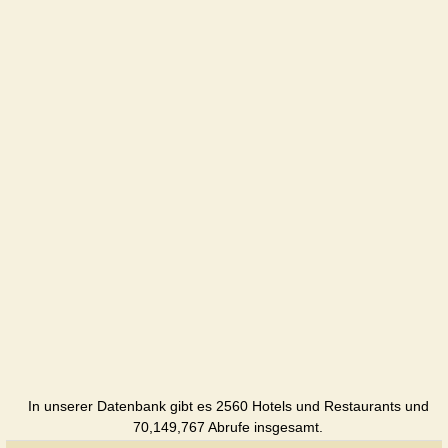
Hotel
Magnolia
Hotel
Monarx
Hotel
Oazys
Cottage
In unserer Datenbank gibt es 2560 Hotels und Restaurants und
70,149,767 Abrufe insgesamt.