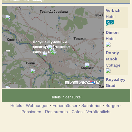
Interaktive Karte Kolomyja
Verbizh
Hotel
Dimon
Hotel
Dobriy
ranok
Cottage
Knyazhyy
Grad
Cottage
Hotels in der Türkei
Hotels
·
Wohnungen
·
Ferienhäuser
·
Sanatorien
·
Burgen
·
Kolomiya
Pensionen
·
Restaurants
·
Cafes
·
Veröffentlicht
Hotel
Krai neba