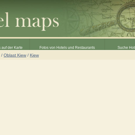
 auf der Karte
Fotos von Hotels und Restaurants
Suche Hot
/
Oblast Kiew
/
Kiew