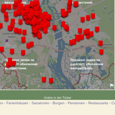
Hotels in der Türkei
en
·
Ferienhäuser
·
Sanatorien
·
Burgen
·
Pensionen
·
Restaurants
·
C