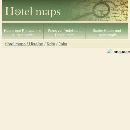
Hotels und Restaurants
Fotos von Hotels und
Suche Hotels und
auf der Karte
Restaurants
Restaurants
Hotel maps / Ukraine
/
Krim
/
Jalta