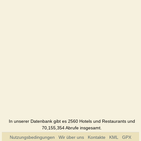
Hotel
Avgust
Pension
Aquamarine
Pension
Amazon
Hotel
Аnna
Hotel
Bristol
Hotel
In unserer Datenbank gibt es 2560 Hotels und Restaurants und
Dom
70,155,354 Abrufe insgesamt.
aspiranta
Nutzungsbedingungen
Wir über uns
Kontakte
KML
Pension
GPX