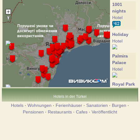
1001
nights
Hotel
Holiday
Hotel
Palmira
Palace
Hotel
Royal Park
Hotel
Hotels in der Türkei
Hotel
Hotels
·
Wohnungen
·
Ferienhäuser
·
Sanatorien
·
Burgen
·
Pensionen
·
Restaurants
·
Cafes
·
Veröffentlicht
Villa Sofia
Hotel
Europa