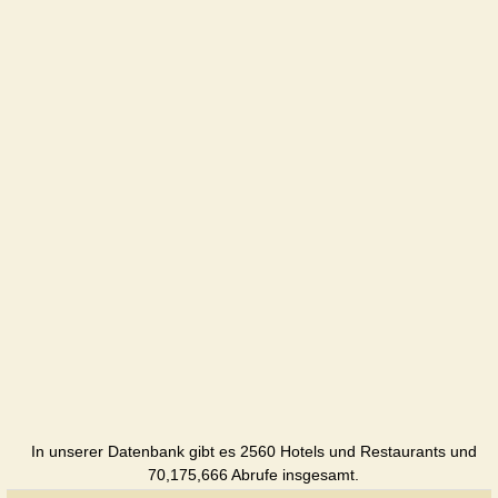
apartmament
Wohnung
ZimaSnow
Hotel
Iris
Hotel
Belvedere
Schloss
Bukovel
Hotel
Bungalo
Hotel
In unserer Datenbank gibt es 2560 Hotels und Restaurants und
Vgorahotel
70,175,666 Abrufe insgesamt.
Hotel