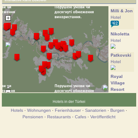
Interaktive Karte Bukowel
Milli & Jon
Hotel
Nikoletta
Hotel
Patkovski
Hotel
Royal
Village
Resort
Hotel
Hotels in der Türkei
Hotels
·
Wohnungen
·
Ferienhäuser
·
Sanatorien
·
Burgen
·
Sky-hotel
Pensionen
·
Restaurants
·
Cafes
·
Veröffentlicht
Hotel
Vip-