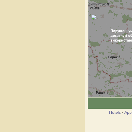
Hôtels
·
App