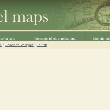
sur la carte
Photos des hôtels et restaurants
Chercher des
ne
/
Oblast de Volhynie
/
Loutsk