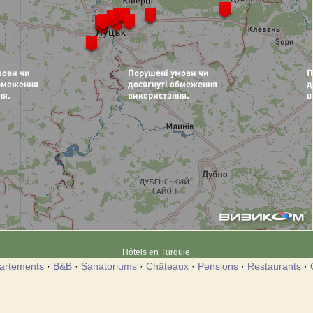
Hôtels en Turquie
artements
·
B&B
·
Sanatoriums
·
Châteaux
·
Pensions
·
Restaurants
·