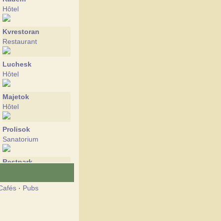
Hôtel
Kvrestoran
Restaurant
Luchesk
Hôtel
Majetok
Hôtel
Prolisok
Sanatorium
Restpark
Hôtel
Cafés
·
Pubs
Farmstead at the
springs
Hôtel