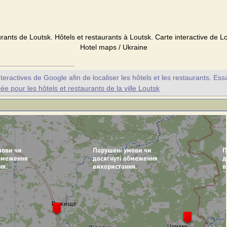
rants de Loutsk. Hôtels et restaurants à Loutsk. Carte interactive de Lo
Hotel maps / Ukraine
nteractives de Google afin de localiser les hôtels et les restaurants. Es
 pour les hôtels et restaurants de la ville Loutsk