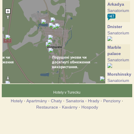
Arkadya
Sanatorium
Dnister
Sanatorium
Marble
palace
Sanatorium
Morshinskyi
Sanatorium
Hotely v Turecku
Nik
Hotely
·
Apartmány
·
Chaty
·
Sanatoria
·
Hrady
·
Penziony
·
Sanatorium
Restaurace
·
Kavárny
·
Hospody
Nostalgi
Chalupa