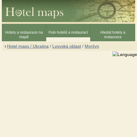
Hotely a restaurace na
Foto hotelů a restaurací
Hledat hotely a
mapě
restaurace
Hotel maps / Ukrajina
/
Lvovská oblast
/
Moršyn