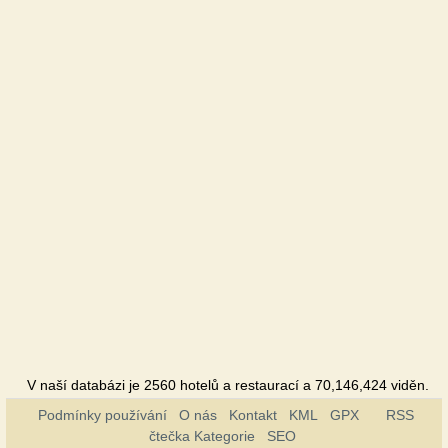
Oberig
Hotel
Perlyna
Prykarpattya
Sanatorium
Svitanok
Sanatorium
V naší databázi je 2560 hotelů a restaurací a 70,146,424 viděn.
Podmínky používání
O nás
Kontakt
KML
GPX
RSS
čtečka Kategorie
SEO